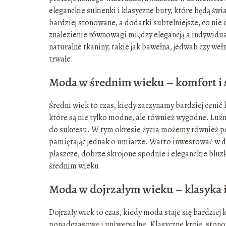
eleganckie sukienki i klasyczne buty, które będą świ
bardziej stonowane, a dodatki subtelniejsze, co nie
znalezienie równowagi między elegancją a indywidu
naturalne tkaniny, takie jak bawełna, jedwab czy weł
trwałe.
Moda w średnim wieku – komfort i 
Średni wiek to czas, kiedy zaczynamy bardziej cenić 
które są nie tylko modne, ale również wygodne. Luźn
do sukcesu. W tym okresie życia możemy również po
pamiętając jednak o umiarze. Warto inwestować w dob
płaszcze, dobrze skrojone spodnie i eleganckie bluz
średnim wieku.
Moda w dojrzałym wieku – klasyka 
Dojrzały wiek to czas, kiedy moda staje się bardziej
ponadczasowe i uniwersalne. Klasyczne kroje, stono