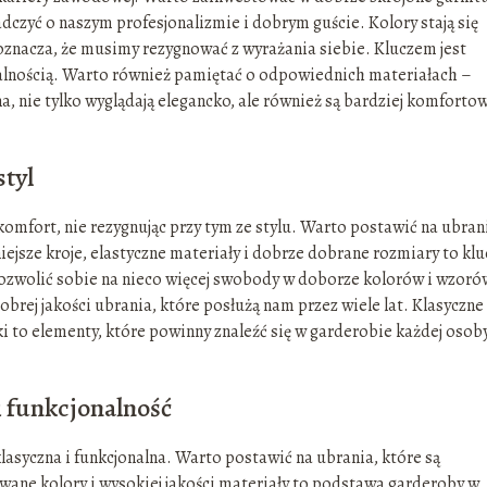
adczyć o naszym profesjonalizmie i dobrym guście. Kolory stają się
 oznacza, że musimy rezygnować z wyrażania siebie. Kluczem jest
alnością. Warto również pamiętać o odpowiednich materiałach –
na, nie tylko wyglądają elegancko, ale również są bardziej komfortow
styl
komfort, nie rezygnując przy tym ze stylu. Warto postawić na ubran
iejsze kroje, elastyczne materiały i dobrze dobrane rozmiary to klu
zwolić sobie na nieco więcej swobody w doborze kolorów i wzoró
rej jakości ubrania, które posłużą nam przez wiele lat. Klasyczne
ki to elementy, które powinny znaleźć się w garderobie każdej osob
i funkcjonalność
 klasyczna i funkcjonalna. Warto postawić na ubrania, które są
wane kolory i wysokiej jakości materiały to podstawa garderoby w