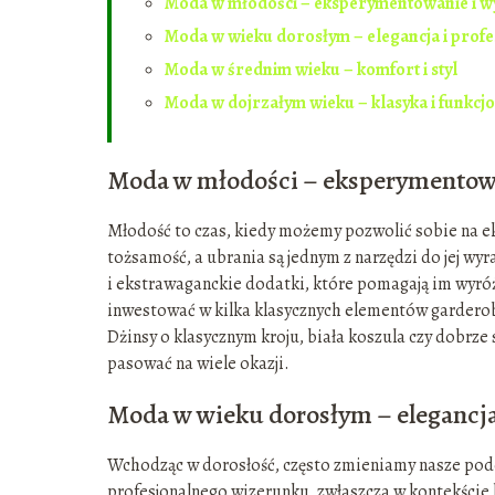
Moda w młodości – eksperymentowanie i wy
Moda w wieku dorosłym – elegancja i prof
Moda w średnim wieku – komfort i styl
Moda w dojrzałym wieku – klasyka i funkcj
Moda w młodości – eksperymentowan
Młodość to czas, kiedy możemy pozwolić sobie na e
tożsamość, a ubrania są jednym z narzędzi do jej wyr
i ekstrawaganckie dodatki, które pomagają im wyróż
inwestować w kilka klasycznych elementów garderoby
Dżinsy o klasycznym kroju, biała koszula czy dobrze
pasować na wiele okazji.
Moda w wieku dorosłym – elegancja
Wchodząc w dorosłość, często zmieniamy nasze pode
profesjonalnego wizerunku, zwłaszcza w kontekście