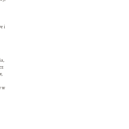
e i
ia,
cz
w,
y w