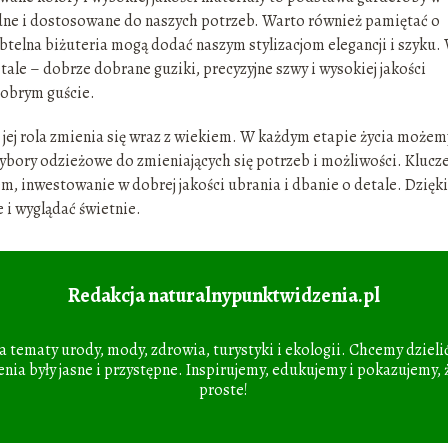
odne i dostosowane do naszych potrzeb. Warto również pamiętać o
ubtelna biżuteria mogą dodać naszym stylizacjom elegancji i szyku.
le – dobrze dobrane guziki, precyzyjne szwy i wysokiej jakości
dobrym guście.
jej rola zmienia się wraz z wiekiem. W każdym etapie życia możem
ybory odzieżowe do zmieniających się potrzeb i możliwości. Kluc
em, inwestowanie w dobrej jakości ubrania i dbanie o detale. Dzięki
 i wyglądać świetnie.
Redakcja naturalnypunktwidzenia.pl
ia tematy urody, mody, zdrowia, turystyki i ekologii. Chcemy dzielić
nia były jasne i przystępne. Inspirujemy, edukujemy i pokazujemy, 
proste!