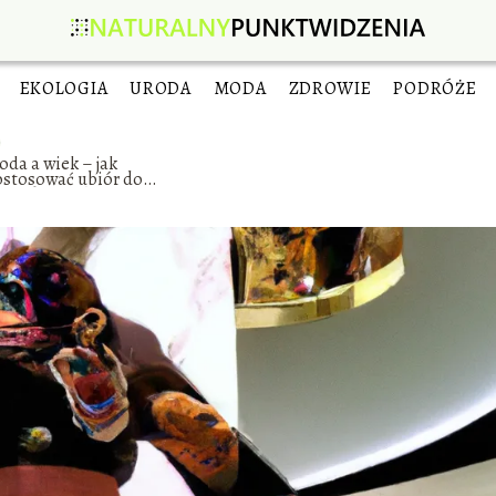
EKOLOGIA
URODA
MODA
ZDROWIE
PODRÓŻE
da a wiek – jak
ostosować ubiór do
żnych etapów życia