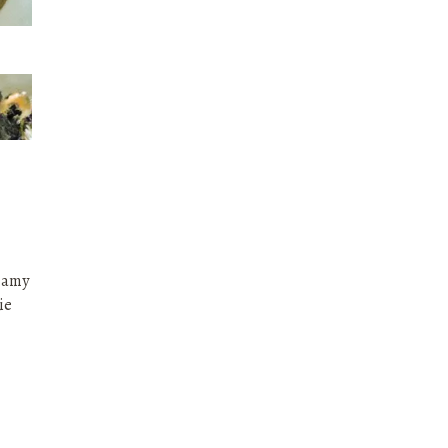
 mamy
ie