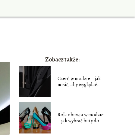
Zobacz także:
Czerń w modzie – jak
nosić, aby wyglądać
elegancko
Rola obuwia w modzie
– jak wybrać buty do
różnych stylizacji