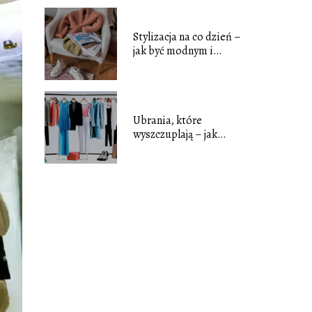
Stylizacja na co dzień –
jak być modnym i
wygodnym
Ubrania, które
wyszczuplają – jak
optycznie poprawić
sylwetkę