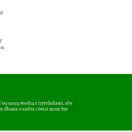
 W
y
zem
 się naszą wiedzą z czytelnikami, aby
że dbanie o siebie i świat może być