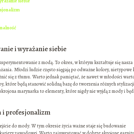
rażanie siebie
esjonalizm
onalność
ie i wyrażanie siebie
ksperymentowanie z modą. To okres, w którym kształtuje się nasza
ażania. Młodzi ludzie często sięgają po odważne kolory, nietypowe 
nić się z tłumu. Warto jednak pamiętać, że nawet w młodości wart
, które będą stanowić solidną bazę do tworzenia różnych stylizacj
 skrojona marynarka to elementy, które nigdy nie wyjdą z mody i będ
 i profesjonalizm
jście do mody. W tym okresie życia ważne staje się budowanie
 kariery zawodowej. Warto zainwestować w dobrze skrojone garnitu