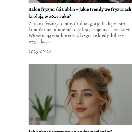
Salon fryzjerski Lublin – jakie trendy we fryzurach
królują w 2025 roku?
Zmiana fryzury to niby drobiazg, a jednak potrafi
kompletnie odmienić to, jak się czujemy na co dzień.
Włosy mają w sobie coś takiego, że kiedy dobrze
wyglądają...
2025-09-22
Jak dobrać szampon do rodzaju włosów?