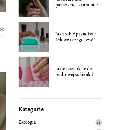
paznokcie naturalnie?
sób
Jak zrobić paznokcie
,
żelowe i czego użyć?
Jakie paznokcie do
pudrowej sukienki?
Kategorie
Ekologia
16