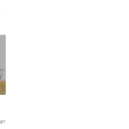
..
ego