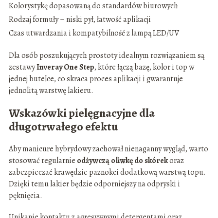
Kolorystykę dopasowaną do standardów biurowych
Rodzaj formuły – niski pył, łatwość aplikacji
Czas utwardzania i kompatybilność z lampą LED/UV
Dla osób poszukujących prostoty idealnym rozwiązaniem są
zestawy
Inveray One Step
, które łączą bazę, kolor i top w
jednej butelce, co skraca proces aplikacji i gwarantuje
jednolitą warstwę lakieru.
Wskazówki pielęgnacyjne dla
długotrwałego efektu
Aby manicure hybrydowy zachował nienaganny wygląd, warto
stosować regularnie
odżywczą oliwkę do skórek
oraz
zabezpieczać krawędzie paznokci dodatkową warstwą topu.
Dzięki temu lakier będzie odporniejszy na odpryski i
pęknięcia.
Unikanie kontaktu z agresywnymi detergentami oraz