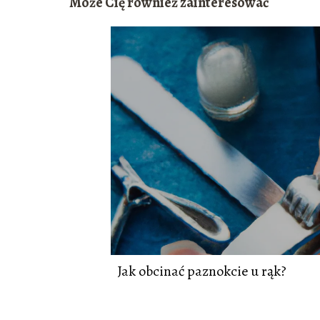
Może Cię również zainteresować
Jak obcinać paznokcie u rąk?