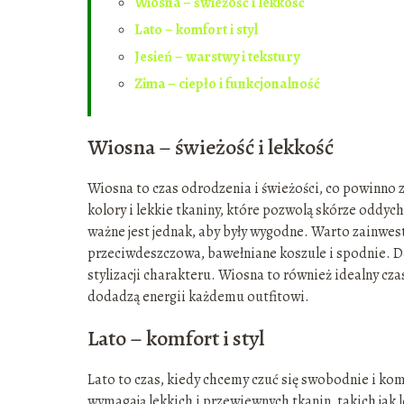
Wiosna – świeżość i lekkość
Lato – komfort i styl
Jesień – warstwy i tekstury
Zima – ciepło i funkcjonalność
Wiosna – świeżość i lekkość
Wiosna to czas odrodzenia i świeżości, co powinno 
kolory i lekkie tkaniny, które pozwolą skórze oddyc
ważne jest jednak, aby były wygodne. Warto zainwes
przeciwdeszczowa, bawełniane koszule i spodnie. D
stylizacji charakteru. Wiosna to również idealny cz
dodadzą energii każdemu outfitowi.
Lato – komfort i styl
Lato to czas, kiedy chcemy czuć się swobodnie i ko
wymagają lekkich i przewiewnych tkanin, takich jak l