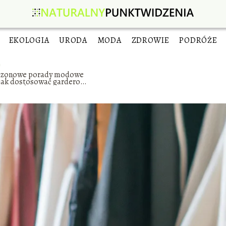
EKOLOGIA
URODA
MODA
ZDROWIE
PODRÓŻE
ezonowe porady modowe
 jak dostosować garderobę
o pór roku