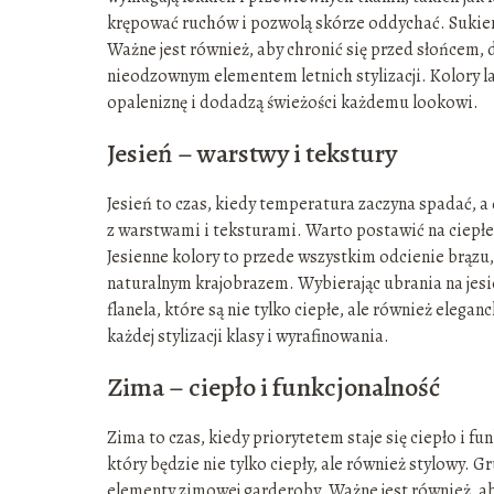
krępować ruchów i pozwolą skórze oddychać. Sukienki
Ważne jest również, aby chronić się przed słońcem,
nieodzownym elementem letnich stylizacji. Kolory la
opaleniznę i dodadzą świeżości każdemu lookowi.
Jesień – warstwy i tekstury
Jesień to czas, kiedy temperatura zaczyna spadać, a
z warstwami i teksturami. Warto postawić na ciepłe s
Jesienne kolory to przede wszystkim odcienie brązu,
naturalnym krajobrazem. Wybierając ubrania na jesie
flanela, które są nie tylko ciepłe, ale również elega
każdej stylizacji klasy i wyrafinowania.
Zima – ciepło i funkcjonalność
Zima to czas, kiedy priorytetem staje się ciepło i f
który będzie nie tylko ciepły, ale również stylowy.
elementy zimowej garderoby. Ważne jest również, aby