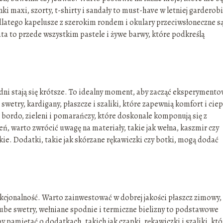
 maxi, szorty, t-shirty i sandały to must-have w letniej garderobi
 dlatego kapelusze z szerokim rondem i okulary przeciwsłoneczne s
ta to przede wszystkim pastele i żywe barwy, które podkreślą
 dni stają się krótsze. To idealny moment, aby zacząć eksperyment
wetry, kardigany, płaszcze i szaliki, które zapewnią komfort i ciep
 bordo, zieleni i pomarańczy, które doskonale komponują się z
ń, warto zwrócić uwagę na materiały, takie jak wełna, kaszmir czy
nckie. Dodatki, takie jak skórzane rękawiczki czy botki, mogą dodać
unkcjonalność. Warto zainwestować w dobrej jakości płaszcz zimowy,
 Grube swetry, wełniane spodnie i termiczne bielizny to podstawowe
 pamiętać o dodatkach, takich jak czapki, rękawiczki i szaliki, któ