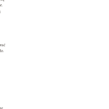
e.
ą
ować
ło.
re