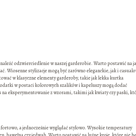
znaleźć odzwierciedlenie w naszej garderobie. Warto postawić na j
hać. Wiosenne stylizacje mogą być zarówno eleganckie, jak i casual
tować w klasyczne elementy garderoby, takie jak lekka kurtka
odatki w postaci kolorowych szalików i kapeluszy mogą dodać
as na eksperymentowanie z wzorami, takimi jak kwiaty czy paski, kt
mfortowo, a jednocześnie wyglądać stylowo. Wysokie temperatury
en, bawełna czy jedwab. Warto postawić na luźne kroje, które nie b