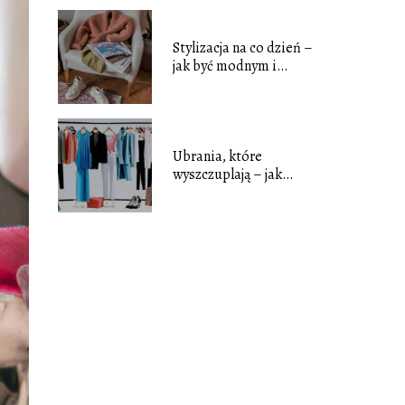
Stylizacja na co dzień –
jak być modnym i
wygodnym
Ubrania, które
wyszczuplają – jak
optycznie poprawić
sylwetkę