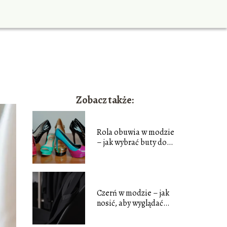
Zobacz także:
Rola obuwia w modzie
– jak wybrać buty do
różnych stylizacji
Czerń w modzie – jak
nosić, aby wyglądać
elegancko