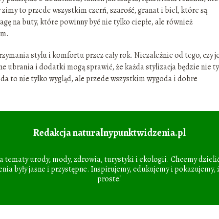
my to przede wszystkim czerń, szarość, granat i biel, które są
gę na buty, które powinny być nie tylko ciepłe, ale również
em.
ymania stylu i komfortu przez cały rok. Niezależnie od tego, czy j
e ubrania i dodatki mogą sprawić, że każda stylizacja będzie nie t
da to nie tylko wygląd, ale przede wszystkim wygoda i dobre
Redakcja naturalnypunktwidzenia.pl
ia tematy urody, mody, zdrowia, turystyki i ekologii. Chcemy dzielić
nia były jasne i przystępne. Inspirujemy, edukujemy i pokazujemy, 
proste!