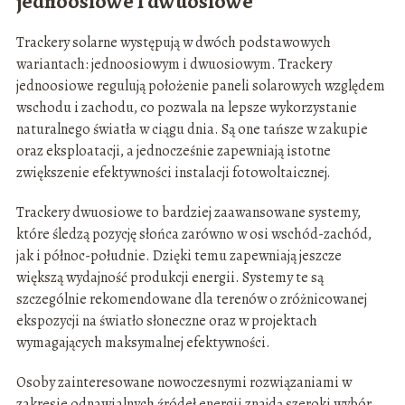
jednoosiowe i dwuosiowe
Trackery solarne występują w dwóch podstawowych
wariantach: jednoosiowym i dwuosiowym. Trackery
jednoosiowe regulują położenie paneli solarowych względem
wschodu i zachodu, co pozwala na lepsze wykorzystanie
naturalnego światła w ciągu dnia. Są one tańsze w zakupie
oraz eksploatacji, a jednocześnie zapewniają istotne
zwiększenie efektywności instalacji fotowoltaicznej.
Trackery dwuosiowe to bardziej zaawansowane systemy,
które śledzą pozycję słońca zarówno w osi wschód-zachód,
jak i północ-południe. Dzięki temu zapewniają jeszcze
większą wydajność produkcji energii. Systemy te są
szczególnie rekomendowane dla terenów o zróżnicowanej
ekspozycji na światło słoneczne oraz w projektach
wymagających maksymalnej efektywności.
Osoby zainteresowane nowoczesnymi rozwiązaniami w
zakresie odnawialnych źródeł energii znajdą szeroki wybór