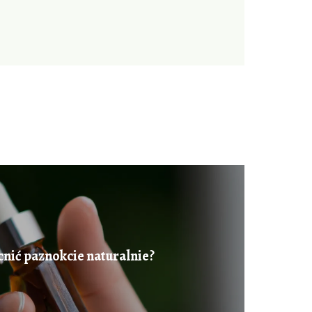
nić paznokcie naturalnie?