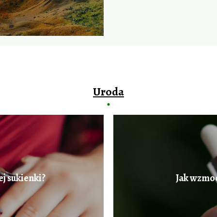
Uroda
j sukienki?
Jak wzmoc