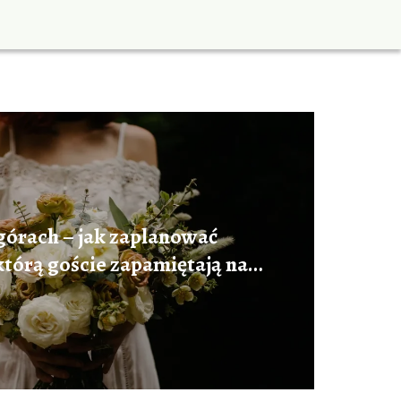
górach – jak zaplanować
którą goście zapamiętają na
długo?