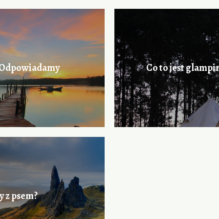
? Odpowiadamy
Co to jest glampi
y z psem?