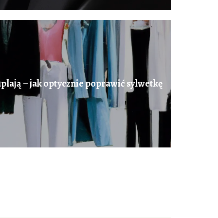
plają – jak optycznie poprawić sylwetkę