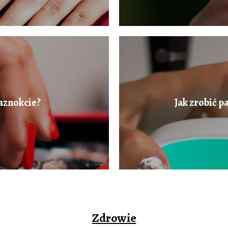
aznokcie?
Jak zrobić p
Zdrowie