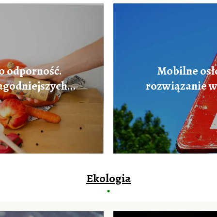
o odporność.
Mobilne osł
łagodniejszych
rozwiązanie w
eci?
Ekologia