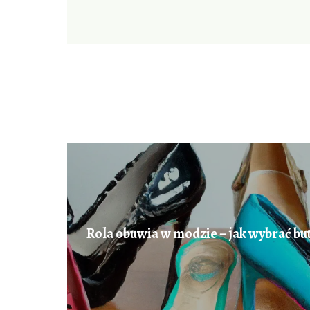
Rola obuwia w modzie – jak wybrać buty