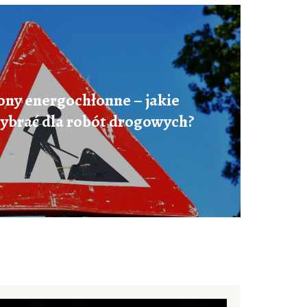
ony energochłonne – jakie
ybrać dla robót drogowych?