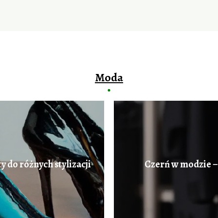
Moda
 do różnych stylizacji
Czerń w modzie – 